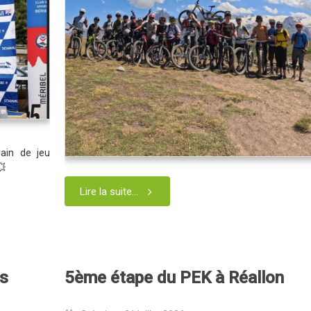
rain de jeu
💥
Lire la suite...
ts
5ème étape du PEK à Réallon