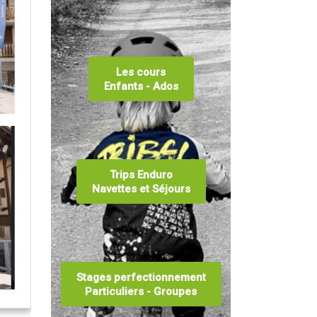
Les cours
Enfants - Ados
Trips Enduro
Navettes et Séjours
Stages perfectionnement
Particuliers - Groupes