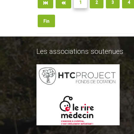
1
2
3
4
Fin
Les associations soutenues