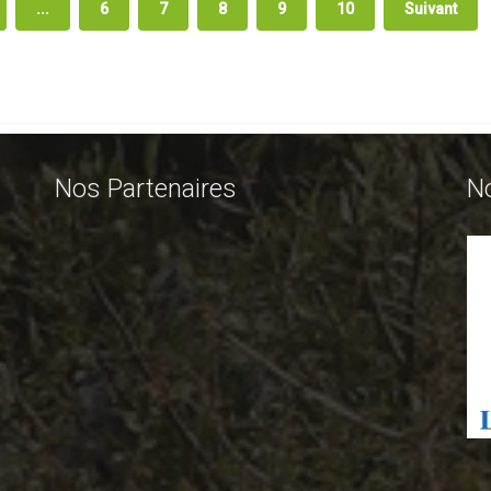
...
6
7
8
9
10
Suivant
Nos Partenaires
N