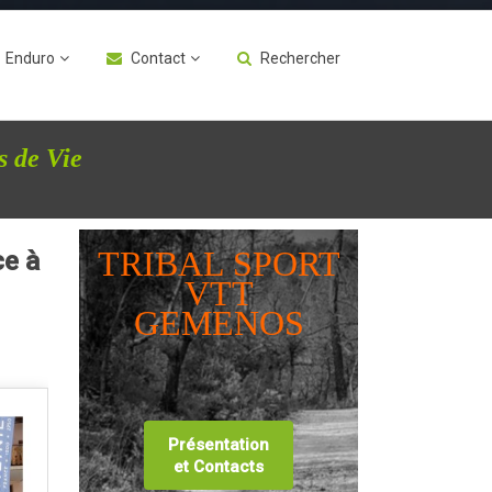
Enduro
Contact
Rechercher
s de Vie
TRIBAL SPORT
ce à
VTT
GEMENOS
Présentation
et Contacts