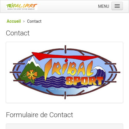
MENU
Accueil
Accueil
>
Contact
Qui sommes nous ?
Contact
L'Association Tribal
Le Club Tribal VTT
Le Team Tribal
La Newsletter Tribal
Gérer votre abonnement
Consulter les archives
Dans la presse
Le Club VTT
Formulaire de Contact
Blog du Club
Présentation