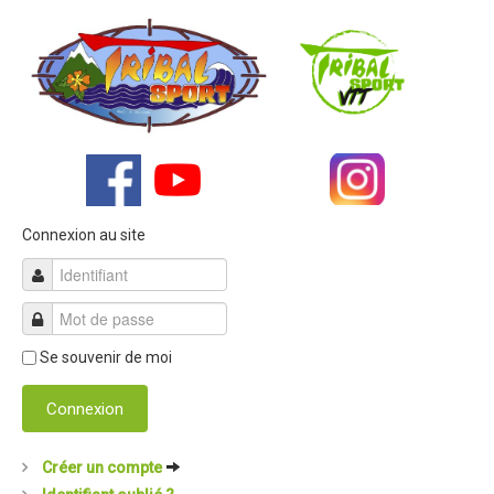
Dans les Médias
Tombola
Programme de la journée
Partenaires
Règlement
Retour sur l'Enduro 2017
Connexion au site
Edition 2017
Blog 2017
Bilan de l'Enduro 2017
Se souvenir de moi
Résultats
Connexion
Tombola
Programme de la journée
Créer un compte