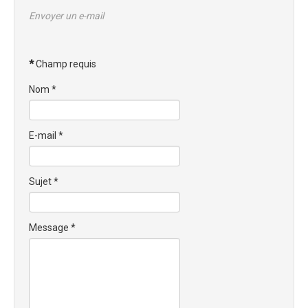
Envoyer un e-mail
Trips Enduro
Stages Perfectionnement
*
Champ requis
Séminaires Entreprises
Nom
*
S'inscrire aux Cours...
S'inscrire aux Stages / Sorties...
E-mail
*
La page Instagram du club...
Contacter le Club
Sujet
*
Enduro
Edition 2025
Message
*
Blog 2025
Partenaires 2025
Affiche 2025