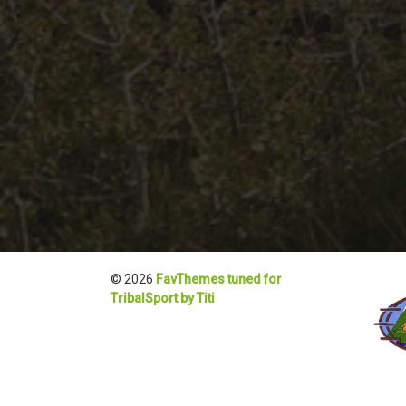
© 2026
FavThemes tuned for
TribalSport by Titi