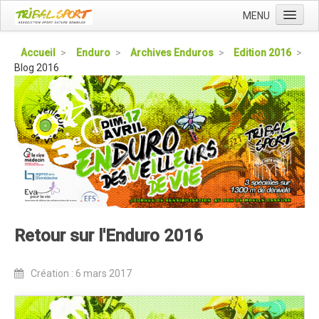
MENU
Accueil
Accueil
>
Enduro
>
Archives Enduros
>
Edition 2016
>
Blog 2016
Qui sommes nous ?
L'Association Tribal
Le Club Tribal VTT
Le Team Tribal
La Newsletter Tribal
Gérer votre abonnement
Consulter les archives
Retour sur l'Enduro 2016
Dans la presse
Le Club VTT
Création : 6 mars 2017
Blog du Club
Présentation