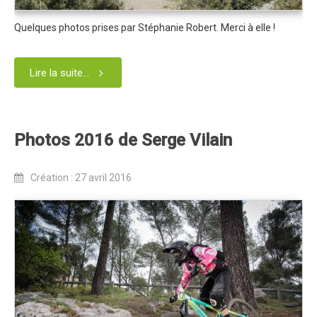
Revue de presse 2019
Quelques photos prises par Stéphanie Robert. Merci à elle !
Résultats 2019
Plan des spéciales 2019
Lire la suite...
Programme 2019
Affiche 2019
Photos 2016 de Serge Vilain
Règlement 2019
Dossier de Presse 2019
Création : 27 avril 2016
Retour sur l'Enduro 2018
Enduro Kids 2019
Edition 2018
Blog 2018
Bilan de l'Enduro 2018
Résultats