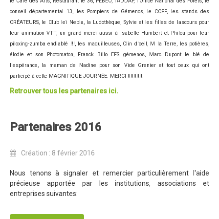
le Café des Arts, Restaurant le 36, PÉBEO, l'ADDAP, l'Office National des Forêts, le
Programme 2024
conseil départemental 13, les Pompiers de Gémenos, le CCFF, les stands des
CRÉATEURS, le Club leï Nebla, la Ludothèque, Sylvie et les filles de lascours pour
Photos / Vidéos 2024
leur animation VTT, un grand merci aussi à Isabelle Humbert et Philou pour leur
Tombola 2024
piloxing-zumba endiablé !!!, les maquilleuses, Clin d'oeil, M la Terre, les potières,
élodie et son Photomaton, Franck Billo EFS gémenos, Marc Dupont le blé de
Edition 2023
l'espérance, la maman de Nadine pour son Vide Grenier et tout ceux qui ont
Blog 2023
participé à cette MAGNIFIQUE JOURNÉE. MERCI !!!!!!!!!!!
Retrouver tous les partenaires ici.
Dossier de presse 2023
Affiche 2023
Partenaires 2016
Programme 2023
Plans des spéciales 2023
Création : 8 février 2016
Partenaires 2023
Nous tenons à signaler et remercier particulièrement l'aide
Règlement 2023
précieuse apportée par les institutions, associations et
entreprises suivantes:
Photos 2023
Edition 2022