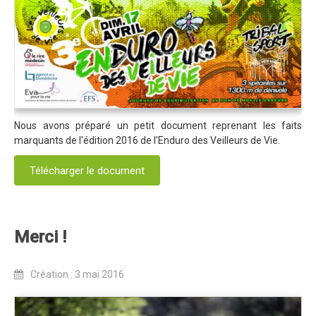
Trips Enduro
Stages Perfectionnement
Séminaires Entreprises
S'inscrire aux Cours...
S'inscrire aux Stages / Sorties...
Nous avons préparé un petit document reprenant les faits
marquants de l'édition 2016 de l'Enduro des Veilleurs de Vie.
La page Instagram du club...
Télécharger le document
Contacter le Club
Enduro
Edition 2025
Merci !
Blog 2025
Partenaires 2025
Création : 3 mai 2016
Affiche 2025