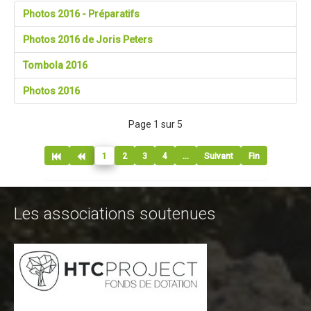
Blog 2015
Photos 2016 - Préparatifs
Résultats
Photos 2016 de Joris Peters
Vidéos
Tombola 2016
Photos
Photos 2016
Partenaires
Page 1 sur 5
Edition 2014
Blog 2014
1
2
3
4
...
Suivant
Fin
Résultats
Vidéos
Les associations soutenues
Le site de l'Enduro...
La page facebook de l'Enduro...
Contact
Contact Tribal & Enduro