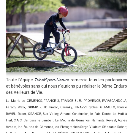
Règlement 2025
Programme 2025
Plans des parcours 2025
Photos / Vidéos 2025
Archives Enduros
Edition 2024
Blog 2024
Inscriptions 2024
Toute l'équipe
TribalSport-Nature
remercie tous les partenaires
Affiche 2024
et bénévoles sans qui nous n'aurions pu réaliser le 3éme Enduro
des Veilleurs de Vie.
Communiqué de presse 2024
La Mairie de GEMENOS, FRANCE 3, FRANCE BLEU PROVENCE, PARASCANDOLA,
Partenaires 2024
Fareco, Waxx, GRIMPER, ID Protec, Cheraky, TINAZZI cycles, GEMALTO, Poterie
RAVEL, Racer, ORANGE, Sun Valley, Arnaud Constuction, le Pain Dorée, Le Huit à
Règlement 2024
Huit, C.A.C, Carrosserie Lambert, Le Moulin de Gémenos, Namaste, Revest, Agnés
Plans des parcours 2024
Aznard, les Écuries de Gémenos, les Photographes Serge Vilain et Stéphanie Robert,