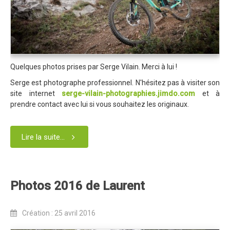
Dans les Médias
Tombola
Programme de la journée
Quelques photos prises par Serge Vilain. Merci à lui !
Partenaires
Serge est photographe professionnel. N'hésitez pas à visiter son
Règlement
site internet
serge-vilain-photographies.jimdo.com
et à
prendre contact avec lui si vous souhaitez les originaux.
Retour sur l'Enduro 2017
Edition 2017
Lire la suite...
Blog 2017
Bilan de l'Enduro 2017
Résultats
Photos 2016 de Laurent
Tombola
Création : 25 avril 2016
Programme de la journée