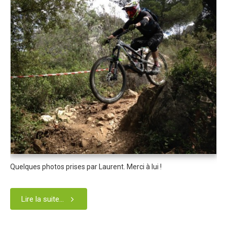
Partenaires
Règlement
Retour sur l'Enduro 2016
Edition 2016
Blog 2016
Bilan de l'Enduro 2016
Résultats
Photos & Vidéos
Liste des inscrits
Programme de la journée
Quelques photos prises par Laurent. Merci à lui !
Partenaires
Règlement
Lire la suite...
Edition 2015