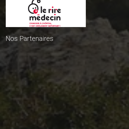
Blog 2015
Résultats
Vidéos
Photos
Nos Partenaires
Partenaires
Edition 2014
Blog 2014
Résultats
Vidéos
Le site de l'Enduro...
La page facebook de l'Enduro...
Contact
Contact Tribal & Enduro