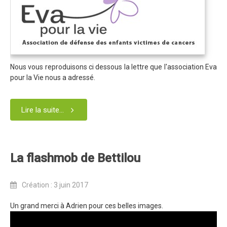
Règlement 2025
Programme 2025
Plans des parcours 2025
Photos / Vidéos 2025
Nous vous reproduisons ci dessous la lettre que l'association Eva
Archives Enduros
pour la Vie nous a adressé.
Edition 2024
Blog 2024
Lire la suite...
Inscriptions 2024
Affiche 2024
La flashmob de Bettilou
Communiqué de presse 2024
Partenaires 2024
Création : 3 juin 2017
Règlement 2024
Un grand merci à Adrien pour ces belles images.
Plans des parcours 2024