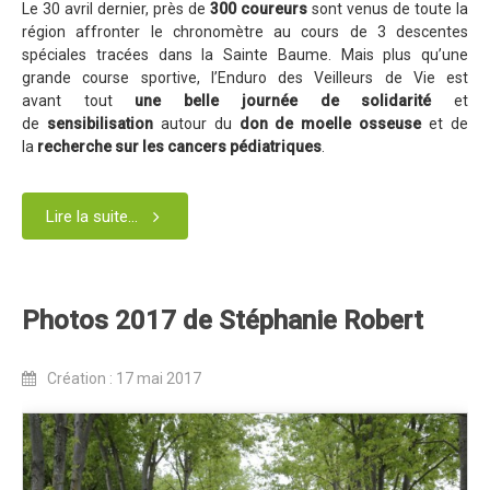
Le 30 avril dernier, près de
300 coureurs
sont venus de toute la
Blog 2022
région affronter le chronomètre au cours de 3 descentes
spéciales tracées dans la Sainte Baume. Mais plus qu’une
Règlement 2022
grande course sportive, l’Enduro des Veilleurs de Vie est
Dossier de presse 2022
avant tout
une belle journée de solidarité
et
de
sensibilisation
autour du
don de moelle osseuse
et de
Affiche 2022
la
recherche sur les cancers pédiatriques
.
Partenaires 2022
Plans des spéciales 2022
Lire la suite...
Résultats 2022
Photos 2022
Photos 2017 de Stéphanie Robert
Edition 2020
Blog 2020
Création : 17 mai 2017
Dossier de Presse 2020
Edition 2019
Blog 2019