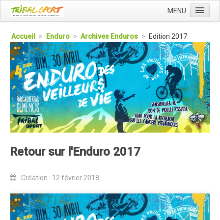
MENU
Accueil
Accueil
>
Enduro
>
Archives Enduros
>
Edition 2017
Qui sommes nous ?
L'Association Tribal
Le Club Tribal VTT
Le Team Tribal
La Newsletter Tribal
Gérer votre abonnement
Retour sur l'Enduro 2017
Consulter les archives
Dans la presse
Création : 12 février 2018
Le Club VTT
Blog du Club
Présentation