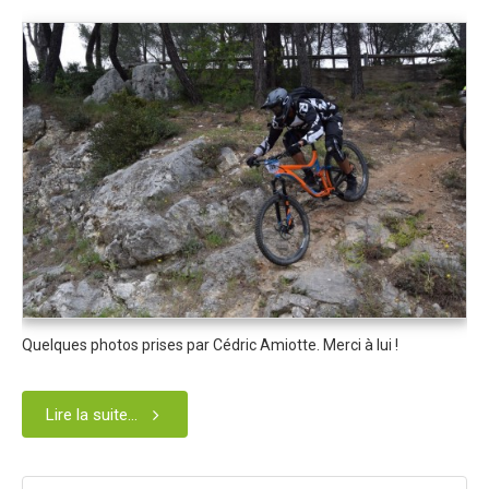
Dans les Médias
Tombola
Programme de la journée
Partenaires
Règlement
Retour sur l'Enduro 2017
Edition 2017
Blog 2017
Bilan de l'Enduro 2017
Quelques photos prises par Cédric Amiotte. Merci à lui !
Résultats
Lire la suite...
Tombola
Programme de la journée