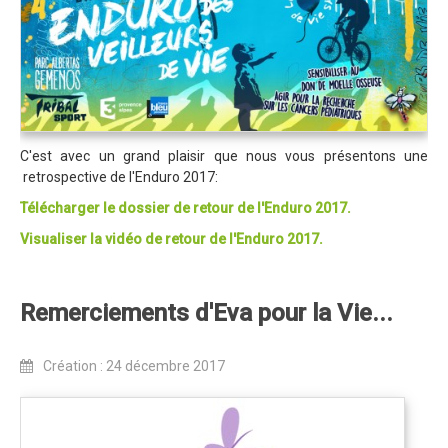
Trips Enduro
Stages Perfectionnement
Séminaires Entreprises
S'inscrire aux Cours...
C'est avec un grand plaisir que nous vous présentons une
S'inscrire aux Stages / Sorties...
retrospective de l'Enduro 2017:
Télécharger le dossier de retour de l'Enduro 2017.
La page Instagram du club...
Visualiser la vidéo de retour de l'Enduro 2017.
Contacter le Club
Enduro
Remerciements d'Eva pour la Vie...
Edition 2025
Blog 2025
Création : 24 décembre 2017
Partenaires 2025
Affiche 2025