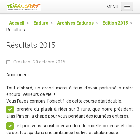
MENU
Accueil
Accueil
>
Enduro
>
Archives Enduros
>
Edition 2015
>
Résultats
Qui sommes nous ?
L'Association Tribal
Résultats 2015
Le Club Tribal VTT
Création : 20 octobre 2015
Le Team Tribal
La Newsletter Tribal
Amis riders,
Gérer votre abonnement
Tout d'abord, un grand merci à tous d'avoir participé à notre
enduro "veilleurs de vie" !
Consulter les archives
Vous l'avez compris, l'objectif de cette course était double:
Dans la presse
prendre du plaisir à rider sur 3 runs, que notre président,
alias Pinson, a chapé pour vous pendant des journées entières,
Le Club VTT
et puis vous sensibiliser au don de moelle osseuse et don
Blog du Club
de soi, tout ça dans une ambiance festive et chaleureuse.
Présentation