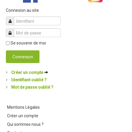
Revue de presse 2019
Connexion au site
Résultats 2019
Plan des spéciales 2019
Programme 2019
Se souvenir de moi
Affiche 2019
Connexion
Règlement 2019
Dossier de Presse 2019
Créer un compte
Identifiant oublié ?
Retour sur l'Enduro 2018
Mot de passe oublié ?
Enduro Kids 2019
Edition 2018
Mentions Légales
Blog 2018
Créer un compte
Bilan de l'Enduro 2018
Qui sommes nous ?
Résultats