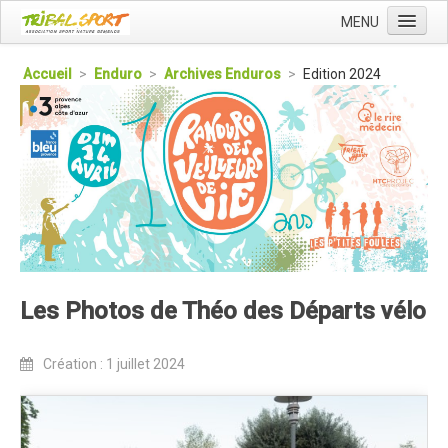
MENU
Accueil
Accueil
>
Enduro
>
Archives Enduros
>
Edition 2024
Qui sommes nous ?
L'Association Tribal
Le Club Tribal VTT
Le Team Tribal
La Newsletter Tribal
Gérer votre abonnement
Les Photos de Théo des Départs vélo
Consulter les archives
Dans la presse
Création : 1 juillet 2024
Le Club VTT
Blog du Club
Présentation