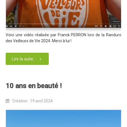
Revue de presse 2019
Résultats 2019
Plan des spéciales 2019
Voici une vidéo réalisée par Franck PERRON lors de la Randuro
Programme 2019
des Veilleurs de Vie 2024. Merci à lui !
Affiche 2019
Règlement 2019
Lire la suite...
Dossier de Presse 2019
Retour sur l'Enduro 2018
10 ans en beauté !
Enduro Kids 2019
Edition 2018
Création : 19 avril 2024
Blog 2018
Bilan de l'Enduro 2018
Résultats