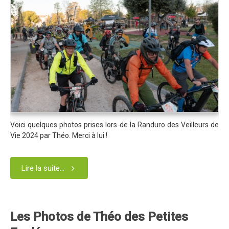
Trips Enduro
Stages Perfectionnement
Séminaires Entreprises
S'inscrire aux Cours...
S'inscrire aux Stages / Sorties...
La page Instagram du club...
Voici quelques photos prises lors de la Randuro des Veilleurs de
Contacter le Club
Vie 2024 par Théo. Merci à lui !
Enduro
Edition 2025
Lire la suite...
Blog 2025
Partenaires 2025
Les Photos de Théo des Petites
Affiche 2025