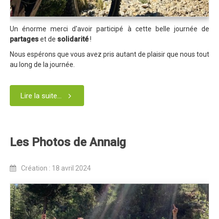
Partenaires
Règlement
Un énorme merci d'avoir participé à cette belle journée de
Retour sur l'Enduro 2016
partages
et de
solidarité
!
Nous espérons que vous avez pris autant de plaisir que nous tout
Edition 2016
au long de la journée.
Blog 2016
Bilan de l'Enduro 2016
Lire la suite...
Résultats
Photos & Vidéos
Les Photos de Annaig
Liste des inscrits
Programme de la journée
Création : 18 avril 2024
Partenaires
Règlement
Edition 2015