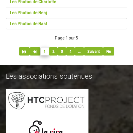
Les Photos de Charlotte
Contact Tribal Club VTT
Les Photos de Benj
Rechercher
Les Photos de Bast
Page 1 sur 5
1
2
3
4
...
Suivant
Fin
Les associations soutenues