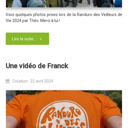
Blog 2022
Voici quelques photos prises lors de la Randuro des Veilleurs de
Règlement 2022
Vie 2024 par Théo. Merci à lui !
Dossier de presse 2022
Affiche 2022
Lire la suite...
Partenaires 2022
Plans des spéciales 2022
Une vidéo de Franck
Résultats 2022
Photos 2022
Création : 22 avril 2024
Edition 2020
Blog 2020
Dossier de Presse 2020
Edition 2019
Blog 2019