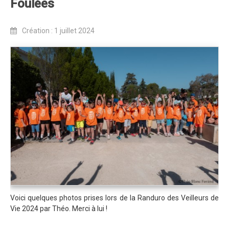
Foulées
Règlement 2025
Programme 2025
Création : 1 juillet 2024
Plans des parcours 2025
Photos / Vidéos 2025
Archives Enduros
Edition 2024
Blog 2024
Inscriptions 2024
Affiche 2024
Communiqué de presse 2024
Partenaires 2024
Voici quelques photos prises lors de la Randuro des Veilleurs de
Règlement 2024
Vie 2024 par Théo. Merci à lui !
Plans des parcours 2024