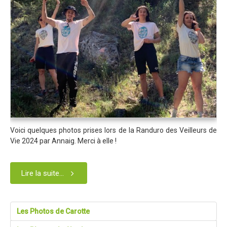
Blog 2015
Résultats
Vidéos
Photos
Partenaires
Edition 2014
Blog 2014
Voici quelques photos prises lors de la Randuro des Veilleurs de
Résultats
Vie 2024 par Annaig. Merci à elle !
Vidéos
Le site de l'Enduro...
Lire la suite...
La page facebook de l'Enduro...
Contact
Les Photos de Carotte
Contact Tribal & Enduro