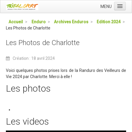
MENU
Accueil
Accueil
>
Enduro
>
Archives Enduros
>
Edition 2024
>
Les Photos de Charlotte
Qui sommes nous ?
L'Association Tribal
Les Photos de Charlotte
Le Club Tribal VTT
Création : 18 avril 2024
Le Team Tribal
La Newsletter Tribal
Voici quelques photos prises lors de la Randuro des Veilleurs de
Vie 2024 par Charlotte. Merci à elle !
Gérer votre abonnement
Les photos
Consulter les archives
Dans la presse
Le Club VTT
Les videos
Blog du Club
Présentation