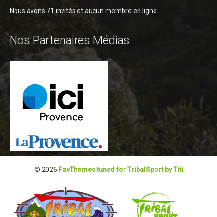
Blog 2022
Nous avons 71 invités et aucun membre en ligne
Règlement 2022
Nos Partenaires Médias
Dossier de presse 2022
Affiche 2022
Partenaires 2022
Plans des spéciales 2022
Résultats 2022
Photos 2022
Edition 2020
Blog 2020
© 2026
FavThemes tuned for TribalSport by Titi
Dossier de Presse 2020
Edition 2019
Blog 2019