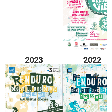
Trips Enduro
Stages Perfectionnement
Séminaires Entreprises
S'inscrire aux Cours...
S'inscrire aux Stages / Sorties...
La page Instagram du club...
2023
2022
Contacter le Club
Enduro
Edition 2025
Blog 2025
Partenaires 2025
Affiche 2025