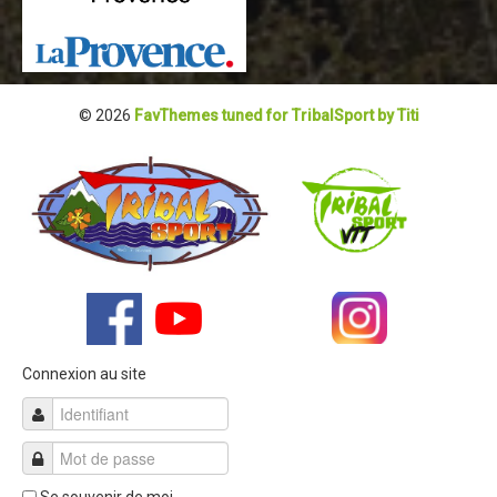
Partenaires
Règlement
Retour sur l'Enduro 2016
© 2026
FavThemes tuned for TribalSport by Titi
Edition 2016
Blog 2016
Bilan de l'Enduro 2016
Résultats
Photos & Vidéos
Liste des inscrits
Programme de la journée
Connexion au site
Partenaires
Règlement
Edition 2015