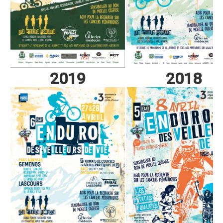
Règlement 2025
Programme 2025
Plans des parcours 2025
Photos / Vidéos 2025
Archives Enduros
2019
2018
Edition 2024
Blog 2024
Inscriptions 2024
Affiche 2024
Communiqué de presse 2024
Partenaires 2024
Règlement 2024
Plans des parcours 2024