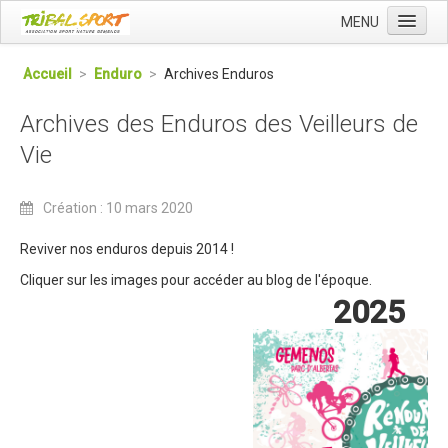
MENU
Accueil
Accueil
>
Enduro
>
Archives Enduros
Qui sommes nous ?
Archives des Enduros des Veilleurs de
L'Association Tribal
Vie
Le Club Tribal VTT
Le Team Tribal
Création : 10 mars 2020
La Newsletter Tribal
Reviver nos enduros depuis 2014 !
Gérer votre abonnement
Cliquer sur les images pour accéder au blog de l'époque.
2025
Consulter les archives
Dans la presse
Le Club VTT
Blog du Club
Présentation