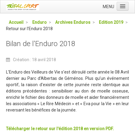
MENU
Accueil
Accueil
>
Enduro
>
Archives Enduros
>
Edition 2019
>
Retour sur l'Enduro 2018
Qui sommes nous ?
L'Association Tribal
Bilan de l'Enduro 2018
Le Club Tribal VTT
Création : 18 avril 2018
Le Team Tribal
La Newsletter Tribal
L’Enduro des Veilleurs de Vie s’est déroulé cette année le 08 Avril
dernier au Parc d’Albertas de Géménos. Plus qu’un événement
Gérer votre abonnement
sportif, la raison d’exister de cette journée reste identique aux
éditions précédentes : sensibiliser au don de moelle osseuse,
Consulter les archives
enrichir le fichier des donneurs de moelle et aider financiérement
Dans la presse
les associations « Le Rire Médecin » et « Eva pour la Vie » en leur
reversant les bénéfices de la journée.
Le Club VTT
Blog du Club
Télécharger le retour sur l'édition 2018 en version PDF.
Présentation