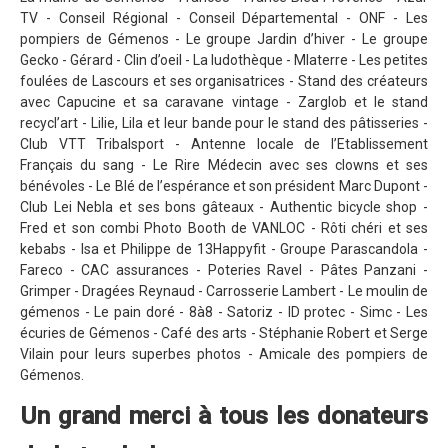
TV - Conseil Régional - Conseil Départemental - ONF - Les
Dans les Médias
pompiers de Gémenos - Le groupe Jardin d’hiver - Le groupe
Gecko - Gérard - Clin d’oeil - La ludothèque - Mlaterre - Les petites
Tombola
foulées de Lascours et ses organisatrices - Stand des créateurs
avec Capucine et sa caravane vintage - Zarglob et le stand
Programme de la journée
recycl’art - Lilie, Lila et leur bande pour le stand des pâtisseries -
Partenaires
Club VTT Tribalsport - Antenne locale de l’Etablissement
Français du sang - Le Rire Médecin avec ses clowns et ses
Règlement
bénévoles - Le Blé de l’espérance et son président Marc Dupont -
Club Lei Nebla et ses bons gâteaux - Authentic bicycle shop -
Retour sur l'Enduro 2017
Fred et son combi Photo Booth de VANLOC - Rôti chéri et ses
Edition 2017
kebabs - Isa et Philippe de 13Happyfit - Groupe Parascandola -
Fareco - CAC assurances - Poteries Ravel - Pâtes Panzani -
Blog 2017
Grimper - Dragées Reynaud - Carrosserie Lambert - Le moulin de
gémenos - Le pain doré - 8à8 - Satoriz - ID protec - Simc - Les
Bilan de l'Enduro 2017
écuries de Gémenos - Café des arts - Stéphanie Robert et Serge
Résultats
Vilain pour leurs superbes photos - Amicale des pompiers de
Gémenos.
Tombola
Un grand merci à tous les donateurs
Programme de la journée