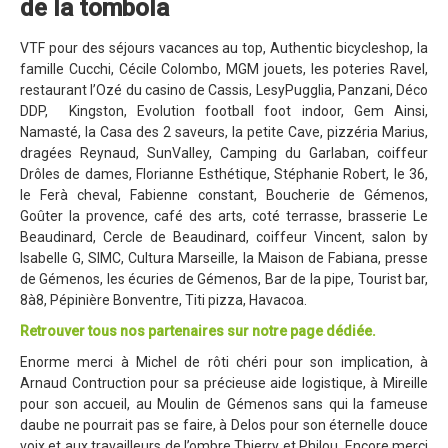
de la tombola
Partenaires
Règlement
VTF pour des séjours vacances au top, Authentic bicycleshop, la
famille Cucchi, Cécile Colombo, MGM jouets, les poteries Ravel,
Retour sur l'Enduro 2016
restaurant l’Ozé du casino de Cassis, LesyPugglia, Panzani, Déco
Edition 2016
DDP, Kingston, Evolution football foot indoor, Gem Ainsi,
Namasté, la Casa des 2 saveurs, la petite Cave, pizzéria Marius,
Blog 2016
dragées Reynaud, SunValley, Camping du Garlaban, coiffeur
Drôles de dames, Florianne Esthétique, Stéphanie Robert, le 36,
Bilan de l'Enduro 2016
le Ferà cheval, Fabienne constant, Boucherie de Gémenos,
Résultats
Goûter la provence, café des arts, coté terrasse, brasserie Le
Beaudinard, Cercle de Beaudinard, coiffeur Vincent, salon by
Photos & Vidéos
Isabelle G, SIMC, Cultura Marseille, la Maison de Fabiana, presse
de Gémenos, les écuries de Gémenos, Bar de la pipe, Tourist bar,
Liste des inscrits
8à8, Pépinière Bonventre, Titi pizza, Havacoa.
Programme de la journée
Retrouver tous nos partenaires sur notre page dédiée.
Partenaires
Enorme merci à Michel de rôti chéri pour son implication, à
Arnaud Contruction pour sa précieuse aide logistique, à Mireille
Règlement
pour son accueil, au Moulin de Gémenos sans qui la fameuse
daube ne pourrait pas se faire, à Delos pour son éternelle douce
Edition 2015
voix et aux travailleurs de l’ombre Thierry et Philou. Encore merci