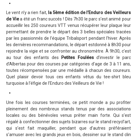
Trips Enduro
Le vent n’y a rien fait,
la 5ème édition de l’Enduro des Veilleurs
de Vie
a été un franc succés ! Dès 7h30 le parc s’est animé pour
Stages Perfectionnement
accueillir les 250 coureurs VTT venus récupérer leur plaque leur
Séminaires Entreprises
permettant de prendre le départ des 3 belles spéciales tracées
par les passionnés de l’équipe Tribalsport pendant l'hiver. Après
S'inscrire aux Cours...
les dernières recommandations, le départ estdonné à 8h30 pour
rejoindre la vigie et se confronter au chronomètre. À 9h30, c’est
S'inscrire aux Stages / Sorties...
au tour des enfants des
Petites Foulées
d’investir le parc
La page Instagram du club...
d’Albertas pour des courses par catégories d’age de 3 à 11 ans,
toutes récompensées par une médaille à chacun des coureurs.
Contacter le Club
Quel plaisir devoir tous ces enfants vêtus du tee-shirt bleu
turquoise à l’éfigie de l’Enduro des Veilleurs de Vie !
Enduro
Edition 2025
Une fois les courses terminées, ce petit monde a pu profiter
Blog 2025
pleinement des nombreux stands tenus par des associations
locales ou des bénévoles venus prêter main forte. Qui s’est
Partenaires 2025
régalé à confectionner des sujets bizarres sur le stand recycl’art,
qui s’est fait maquiller, pendant que d’autres préféraient
Affiche 2025
s’amuser avec les grands jeux en bois, dessiner sur le stand clin