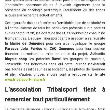
laboratoires pharmaceutiques à investir dignement dans la
Revue de presse 2019
recherche en oncologie pédiatrique (seulement 2% des fonds
Résultats 2019
alloués à la recherche actuelllement).
Cette journée doit sa réussite au formidable élan de solidarité et
Plan des spéciales 2019
à l’enthousiasme de tous les bénévoles présents sur le parc et
Programme 2019
sur les parcours vtt, les éclats de rire et les sourires de chacun ne
trompant pas. L’équipe Tribalsport tient à associer à sa réussite
Affiche 2019
la Mairie de Gémenos
pour son aide logistique, le groupe
Parascandola
,
Faréco
et
CAC Gémenos
pour leur soutien
Règlement 2019
financier permettant la mise en route du projet,
Authentic
Dossier de Presse 2019
bicycle shop
, les
poteries Ravel
, les groupes de musique,
l’ensemble des bénévoles sans qui cette journée n’existerait
Retour sur l'Enduro 2018
pas.Toutes les infos sur les associations, les photos de lajournée
et plein d’autres choses encore sont à retrouver sur le site
Enduro Kids 2019
www.tribalsport-nature.fr
Edition 2018
L’association Tribalsport tient à
Blog 2018
remercier tout particulièrement
Bilan de l'Enduro 2018
La mairie de Gémenos - France3 - France Bleu Provence - Azur
Résultats