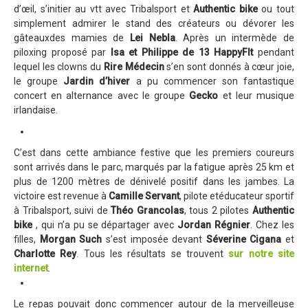
Règlement 2025
d’œil, s’initier au vtt avec Tribalsport et
Authentic bike
ou tout
simplement admirer le stand des créateurs ou dévorer les
Programme 2025
gâteauxdes mamies de
Lei Nebla
. Après un intermède de
piloxing proposé par
Isa et Philippe de 13 HappyFIt
pendant
Plans des parcours 2025
lequel les clowns du
Rire Médecin
s’en sont donnés à cœur joie,
Photos / Vidéos 2025
le groupe
Jardin d’hiver
a pu commencer son fantastique
concert en alternance avec le groupe
Gecko
et leur musique
Archives Enduros
irlandaise.
Edition 2024
Blog 2024
C’est dans cette ambiance festive que les premiers coureurs
sont arrivés dans le parc, marqués par la fatigue après 25 km et
Inscriptions 2024
plus de 1200 mètres de dénivelé positif dans les jambes. La
victoire est revenue à
Camille Servant
, pilote etéducateur sportif
Affiche 2024
à Tribalsport, suivi de
Théo Grancolas
, tous 2 pilotes
Authentic
Communiqué de presse 2024
bike
, qui n’a pu se départager avec
Jordan Régnier
. Chez les
filles,
Morgan Such
s’est imposée devant
Séverine Cigana
et
Partenaires 2024
Charlotte Rey
. Tous les résultats se trouvent
sur notre site
internet
.
Règlement 2024
Plans des parcours 2024
Le repas pouvait donc commencer autour de la merveilleuse