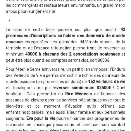
les commerçants et restaurateurs environnants, un grand merci
Blog 2022
à tous pour leur générosité.
Règlement 2022
Dossier de presse 2022
Le bilan de cette belle journée est plus que positif :
42
promesses d’inscriptions au fichier des donneurs de moelle
Affiche 2022
osseuse
enregistrées. Les gains des différents stands, de la
Partenaires 2022
tombola et de l’espace retauration permettront de reverser au
minimum
4000€ à chacune des 2 associations soutenues
et
Plans des spéciales 2022
peut être plus quand les comptes seront clos, soit 8000€.
Résultats 2022
Pour fêter le 5ème anniversaire, un petit bilan s’impose : l’Enduro
des Veilleurs de Vie a permis d’enrichir le fichier des donneurs de
Photos 2022
moelle osseuse (en promesses de dons) de
162 veilleurs de vie
Edition 2020
et Tribalsport aura pu
reverser auminimum 32500€ !
Quel
bonheur ! Cela permettra au
Rire Médecin
de financer des
Blog 2020
passages de clowns dans les services pédiatriques avec tout le
bien-être et ce moment d’évasion qu’ils offrent aux
Dossier de Presse 2020
enfants hospitalisés, mais aussi à leur famille et aux personnels
Edition 2019
soignants.
Eva pour la vie
pourra financer des programmes de
recherche en oncologie pédiatrique et continuer son combat
Blog 2019
pour que les pouvoirs publics fassent passer une loi obligeant les