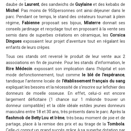
Programme 2024
daube de
Laurent
, des sandwichs de
Guylaine
et des kebabs de
Michel
. Pas moins de 950personnes ont ainsi déjeuner dans le
Photos / Vidéos 2024
parc. Pendant ce temps, le stand des créateurs tournait à plein
régime,
Fabienne
proposait ses bijoux,
Mlaterre
donnait ses
Tombola 2024
conseils jardinage et recyclage tout en proposant à la vente ses
Edition 2023
semis dans de superbes créations en céramique, les
Corsica
Dingues
exposaient leur projet d’aventure tout en régalant les
Blog 2023
enfants de leurs crèpes.
Dossier de presse 2023
Tous ces stands ont reversé le produit de leur vente aux 2
associations en fin de journée. Pour les stands d’information, le
Affiche 2023
Rire Médecin
expsosant son implication dans l’hôpital et son
mode defonctionnement, tout comme
le blé de l’espérance
,
Programme 2023
tandisque l’antenne locale de
l’établissement français du sang
Plans des spéciales 2023
expliquait les besoins et la nécessité de s’inscrire sur lefichier des
donneurs de moelle osseuse. En effet, celui-ci est encore
Partenaires 2023
largement déficitaire (1 chance sur 1 milionde trouver un
donneur compatible) et la cible idéale estdes jeunes donneurs
Règlement 2023
masculins entre 18 et 30 ans, très présents dans le parc. Après la
Photos 2023
flashmob de Betty Lou et Irène
, très beau moment de joie et de
partage, place à la remise des prix et au tirage de la
Tombola
.
Edition 2022
Celle-ci connut un grand succés grâce à sa superbe dotation par