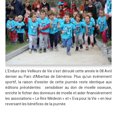
Trips Enduro
Stages Perfectionnement
Séminaires Entreprises
S'inscrire aux Cours...
S'inscrire aux Stages / Sorties...
La page Instagram du club...
Contacter le Club
L’Enduro des Veilleurs de Vie s’est déroulé cette année le 08 Avril
Enduro
dernier au Parc d’Albertas de Géménos. Plus qu’un événement
sportif, la raison d’exister de cette journée reste identique aux
Edition 2025
éditions précédentes : sensibiliser au don de moelle osseuse,
Blog 2025
enrichir le fichier des donneurs de moelle et aider financiérement
les associations « Le Rire Médecin » et « Eva pour la Vie » en leur
Partenaires 2025
reversant les bénéfices de la journée.
Affiche 2025