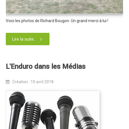
Programme 2024
Photos / Vidéos 2024
Voici les photos de Richard Bougon. Un grand merci à lui !
Tombola 2024
Edition 2023
Lire la suite...
Blog 2023
Dossier de presse 2023
Affiche 2023
L'Enduro dans les Médias
Programme 2023
Création : 10 avril 2018
Plans des spéciales 2023
Partenaires 2023
Règlement 2023
Photos 2023
Edition 2022