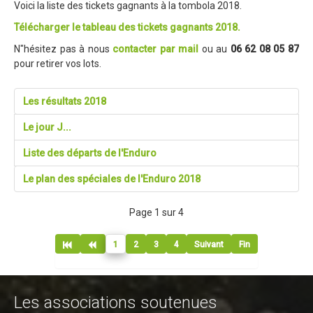
Voici la liste des tickets gagnants à la tombola 2018.
Blog 2015
Télécharger le tableau des tickets gagnants 2018.
Résultats
N"hésitez pas à nous
contacter par mail
ou au
06 62 08 05 87
Vidéos
pour retirer vos lots.
Photos
Les résultats 2018
Partenaires
Le jour J...
Edition 2014
Liste des départs de l'Enduro
Blog 2014
Le plan des spéciales de l'Enduro 2018
Résultats
Vidéos
Page 1 sur 4
Le site de l'Enduro...
1
2
3
4
Suivant
Fin
La page facebook de l'Enduro...
Contact
Les associations soutenues
Contact Tribal & Enduro