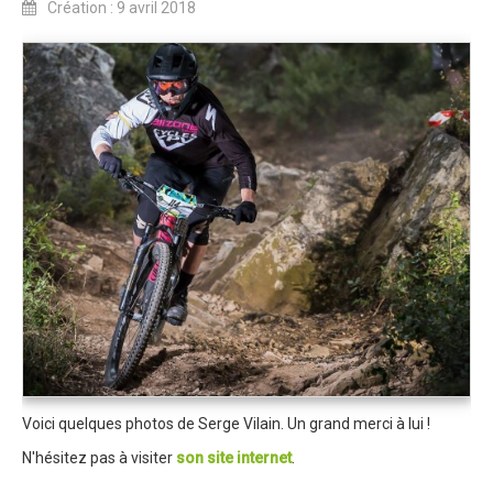
Création : 9 avril 2018
Dans les Médias
Tombola
Programme de la journée
Partenaires
Règlement
Retour sur l'Enduro 2017
Edition 2017
Blog 2017
Bilan de l'Enduro 2017
Résultats
Tombola
Voici quelques photos de Serge Vilain. Un grand merci à lui !
N'hésitez pas à visiter
son site internet
.
Programme de la journée