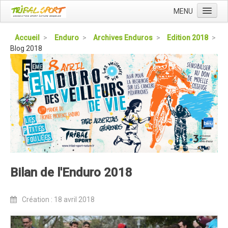
MENU
Accueil
Accueil
>
Enduro
>
Archives Enduros
>
Edition 2018
>
Blog 2018
Qui sommes nous ?
L'Association Tribal
Le Club Tribal VTT
Le Team Tribal
La Newsletter Tribal
Gérer votre abonnement
Consulter les archives
Bilan de l'Enduro 2018
Dans la presse
Le Club VTT
Création : 18 avril 2018
Blog du Club
Présentation