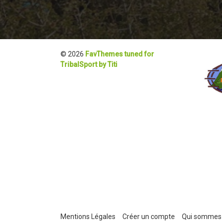
© 2026
FavThemes tuned for
TribalSport by Titi
Mentions Légales
Créer un compte
Qui sommes 