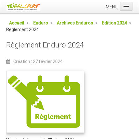
MENU
Accueil
Accueil
>
Enduro
>
Archives Enduros
>
Edition 2024
>
Règlement 2024
Qui sommes nous ?
L'Association Tribal
Règlement Enduro 2024
Le Club Tribal VTT
Création : 27 février 2024
Le Team Tribal
La Newsletter Tribal
Gérer votre abonnement
Consulter les archives
Dans la presse
Le Club VTT
Blog du Club
Présentation