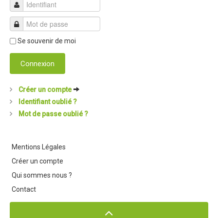
Revue de presse 2019
Résultats 2019
Se souvenir de moi
Plan des spéciales 2019
Connexion
Programme 2019
Affiche 2019
Créer un compte
Règlement 2019
Identifiant oublié ?
Mot de passe oublié ?
Dossier de Presse 2019
Retour sur l'Enduro 2018
Mentions Légales
Enduro Kids 2019
Créer un compte
Edition 2018
Qui sommes nous ?
Blog 2018
Contact
Bilan de l'Enduro 2018
Résultats