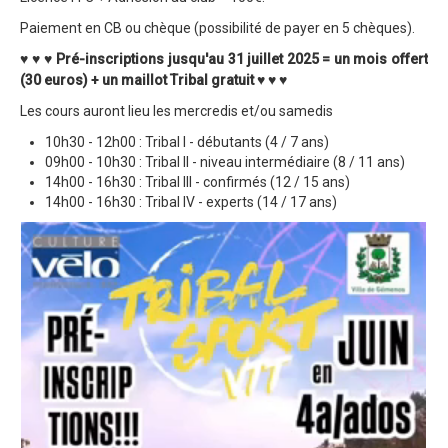
Paiement en CB ou chèque (possibilité de payer en 5 chèques).
Trips Enduro
♥ ♥ ♥ Pré-inscriptions jusqu'au 31 juillet 2025 = un mois offert
Stages Perfectionnement
(30 euros) + un maillot Tribal gratuit ♥ ♥ ♥
Séminaires Entreprises
Les cours auront lieu les mercredis et/ou samedis
S'inscrire aux Cours...
10h30 - 12h00 : Tribal I - débutants (4 / 7 ans)
09h00 - 10h30 : Tribal II - niveau intermédiaire (8 / 11 ans)
S'inscrire aux Stages / Sorties...
14h00 - 16h30 : Tribal III - confirmés (12 / 15 ans)
14h00 - 16h30 : Tribal IV - experts (14 / 17 ans)
La page Instagram du club...
Contacter le Club
Enduro
Edition 2025
Blog 2025
Partenaires 2025
Affiche 2025