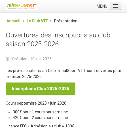
MENU
Accueil
Accueil
>
Le Club VTT
>
Présentation
Qui sommes nous ?
Ouvertures des inscriptions au club
L'Association Tribal
saison 2025-2026
Le Club Tribal VTT
Le Team Tribal
Création : 10 juin 2025
La Newsletter Tribal
Les pré-inscriptions au Club TribalSport VTT sont
ouvertes pour
la saison 2025-2026.
Gérer votre abonnement
Consulter les archives
Inscriptions Club 2025-2026
Dans la presse
Cours septembre 2025 / juin 2026
Le Club VTT
300€ pour 1 cours par semaine
Blog du Club
420€ pour 2 cours par semaine
Licence FFC + Adhésion au club = 100€.
Présentation