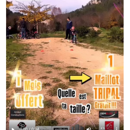
Règlement 2025
Programme 2025
Plans des parcours 2025
Photos / Vidéos 2025
Archives Enduros
Edition 2024
Blog 2024
Inscriptions 2024
Affiche 2024
Communiqué de presse 2024
Partenaires 2024
Règlement 2024
Plans des parcours 2024