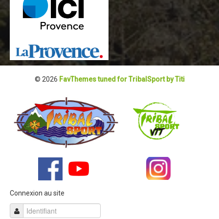
Dans les Médias
Tombola
Programme de la journée
Partenaires
© 2026
FavThemes tuned for TribalSport by Titi
Règlement
Retour sur l'Enduro 2017
Edition 2017
Blog 2017
Bilan de l'Enduro 2017
Résultats
Tombola
Connexion au site
Programme de la journée