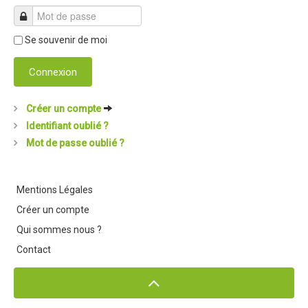
Partenaires
Règlement
Se souvenir de moi
Retour sur l'Enduro 2016
Connexion
Edition 2016
Blog 2016
Créer un compte
Bilan de l'Enduro 2016
Identifiant oublié ?
Mot de passe oublié ?
Résultats
Photos & Vidéos
Mentions Légales
Liste des inscrits
Créer un compte
Programme de la journée
Qui sommes nous ?
Partenaires
Contact
Règlement
Edition 2015