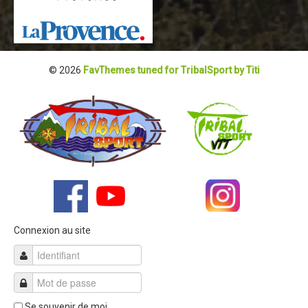
Partenaires
Règlement
Retour sur l'Enduro 2016
© 2026
FavThemes tuned for TribalSport by Titi
Edition 2016
Blog 2016
Bilan de l'Enduro 2016
Résultats
Photos & Vidéos
Liste des inscrits
Programme de la journée
Connexion au site
Partenaires
Règlement
Edition 2015
Se souvenir de moi