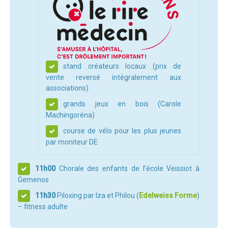
Règlement 2025
Programme 2025
Plans des parcours 2025
Photos / Vidéos 2025
stand créateurs locaux (prix de
Archives Enduros
vente reversé intégralement aux
associations)
Edition 2024
grands jeux en bois (Carole
Blog 2024
Machingoréna)
Inscriptions 2024
course de vélo pour les plus jeunes
par moniteur DE
Affiche 2024
Communiqué de presse 2024
11h00
Chorale des enfants de l’école Veissiot à
Gemenos
Partenaires 2024
11h30
Piloxing par Iza et Philou (
Edelweiss Forme
)
Règlement 2024
– fitness adulte
Plans des parcours 2024