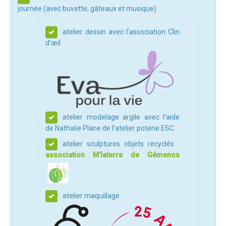
journée (avec buvette, gâteaux et musique)
Trips Enduro
atelier dessin avec l’association Clin
Stages Perfectionnement
d’œil
Séminaires Entreprises
S'inscrire aux Cours...
S'inscrire aux Stages / Sorties...
La page Instagram du club...
atelier modelage argile avec l’aide
Contacter le Club
de Nathalie Plane de l’atelier poterie ESC
Enduro
atelier sculptures objets recyclés :
association M’laterre de Gémenos
Edition 2025
Blog 2025
Partenaires 2025
atelier maquillage
Affiche 2025