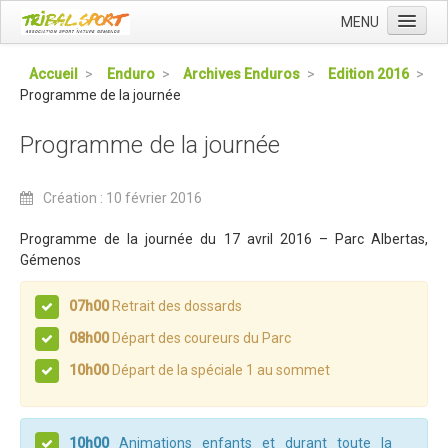
MENU
Accueil
Accueil
>
Enduro
>
Archives Enduros
>
Edition 2016
>
Programme de la journée
Qui sommes nous ?
L'Association Tribal
Programme de la journée
Le Club Tribal VTT
Création : 10 février 2016
Le Team Tribal
La Newsletter Tribal
Programme de la journée du 17 avril 2016 – Parc Albertas,
Gémenos
Gérer votre abonnement
07h00
Retrait des dossards
Consulter les archives
08h00
Départ des coureurs du Parc
Dans la presse
10h00
Départ de la spéciale 1 au sommet
Le Club VTT
Blog du Club
10h00
Animations enfants et durant toute la
Présentation