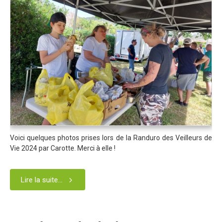
Trips Enduro
Stages Perfectionnement
Séminaires Entreprises
S'inscrire aux Cours...
S'inscrire aux Stages / Sorties...
La page Instagram du club...
Contacter le Club
Voici quelques photos prises lors de la Randuro des Veilleurs de
Enduro
Vie 2024 par Carotte. Merci à elle !
Edition 2025
Blog 2025
Lire la suite...
Partenaires 2025
Affiche 2025