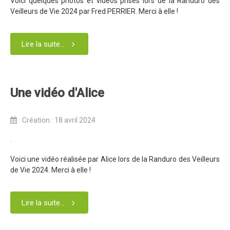
Voici quelques photos et vidéos prises lors de la Randuro des
Partenaires
Veilleurs de Vie 2024 par Fred PERRIER. Merci à elle !
Règlement
Retour sur l'Enduro 2016
Lire la suite...
Edition 2016
Blog 2016
Une vidéo d'Alice
Bilan de l'Enduro 2016
Résultats
Création : 18 avril 2024
Photos & Vidéos
Liste des inscrits
Voici une vidéo réalisée par Alice lors de la Randuro des Veilleurs
Programme de la journée
de Vie 2024. Merci à elle !
Partenaires
Règlement
Lire la suite...
Edition 2015