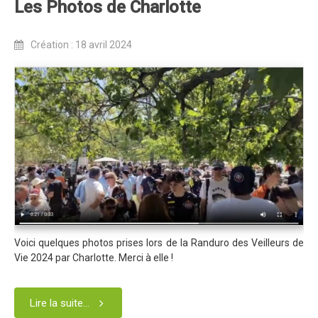
Les Photos de Charlotte
Règlement 2025
Programme 2025
Création : 18 avril 2024
Plans des parcours 2025
Photos / Vidéos 2025
Archives Enduros
Edition 2024
Blog 2024
Inscriptions 2024
Affiche 2024
Communiqué de presse 2024
Voici quelques photos prises lors de la Randuro des Veilleurs de
Partenaires 2024
Vie 2024 par Charlotte. Merci à elle !
Règlement 2024
Plans des parcours 2024
Lire la suite...