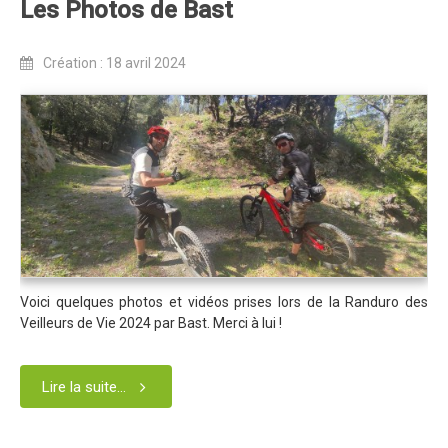
Les Photos de Bast
Revue de presse 2019
Résultats 2019
Création : 18 avril 2024
Plan des spéciales 2019
Programme 2019
Affiche 2019
Règlement 2019
Dossier de Presse 2019
Retour sur l'Enduro 2018
Voici quelques photos et vidéos prises lors de la Randuro des
Enduro Kids 2019
Veilleurs de Vie 2024 par Bast. Merci à lui !
Edition 2018
Blog 2018
Lire la suite...
Bilan de l'Enduro 2018
Résultats