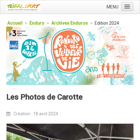
MENU
Accueil
Accueil
>
Enduro
>
Archives Enduros
>
Edition 2024
Qui sommes nous ?
L'Association Tribal
Le Club Tribal VTT
Le Team Tribal
La Newsletter Tribal
Gérer votre abonnement
Les Photos de Carotte
Consulter les archives
Dans la presse
Création : 18 avril 2024
Le Club VTT
Blog du Club
Présentation