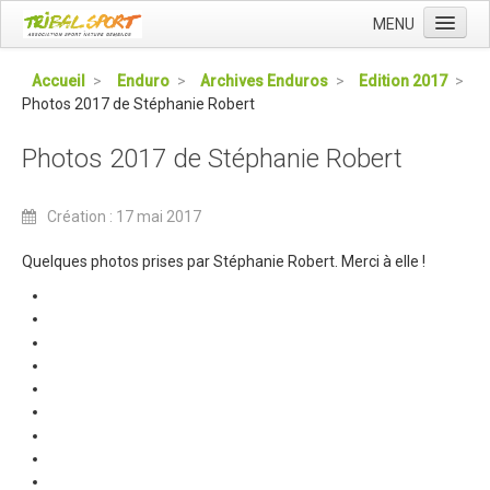
MENU
Accueil
Accueil
>
Enduro
>
Archives Enduros
>
Edition 2017
>
Photos 2017 de Stéphanie Robert
Qui sommes nous ?
L'Association Tribal
Photos 2017 de Stéphanie Robert
Le Club Tribal VTT
Création : 17 mai 2017
Le Team Tribal
La Newsletter Tribal
Quelques photos prises par Stéphanie Robert. Merci à elle !
Gérer votre abonnement
Consulter les archives
Dans la presse
Le Club VTT
Blog du Club
Présentation