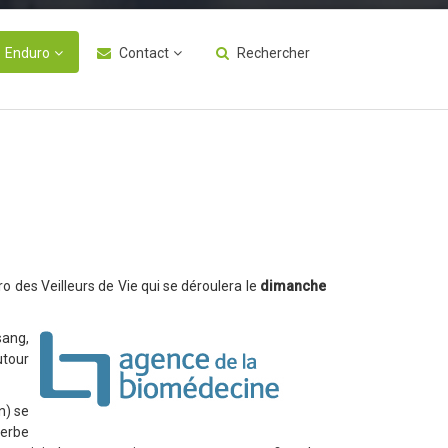
Enduro
Contact
Rechercher
 des Veilleurs de Vie qui se déroulera le
dimanche
sang,
utour
n) se
perbe