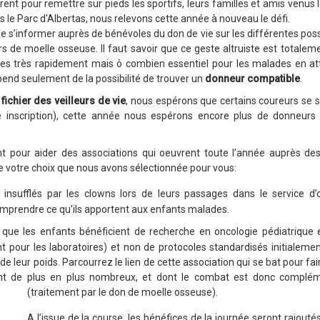
rent pour remettre sur pieds les sportifs, leurs familles et amis venus l
 le Parc d'Albertas, nous relevons cette année à nouveau le défi.
 de s’informer auprès de bénévoles du don de vie sur les différentes poss
rs de moelle osseuse. Il faut savoir que ce geste altruiste est totale
nées très rapidement mais ô combien essentiel pour les malades en at
pend seulement de la possibilité de trouver un
donneur compatible
.
fichier des veilleurs de vie
, nous espérons que certains coureurs se son
 inscription), cette année nous espérons encore plus de donneurs 
 pour aider des associations qui oeuvrent toute l’année auprès des m
 de votre choix que nous avons sélectionnée pour vous:
 insufflés par les clowns lors de leurs passages dans le service d
 comprendre ce qu’ils apportent aux enfants malades.
 que les enfants bénéficient de recherche en oncologie pédiatrique 
ant pour les laboratoires) et non de protocoles standardisés initialeme
 leur poids. Parcourrez le lien de cette association qui se bat pour fair
nt de plus en plus nombreux, et dont le combat est donc complém
(traitement par le don de moelle osseuse).
A l’issue de la course, les bénéfices de la journée seront rajout