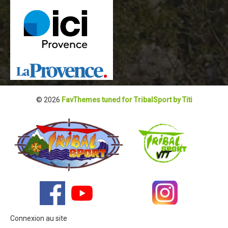
Revue de presse 2019
Résultats 2019
Plan des spéciales 2019
Programme 2019
Affiche 2019
© 2026
FavThemes tuned for TribalSport by Titi
Règlement 2019
Dossier de Presse 2019
Retour sur l'Enduro 2018
Enduro Kids 2019
Edition 2018
Blog 2018
Bilan de l'Enduro 2018
Connexion au site
Résultats