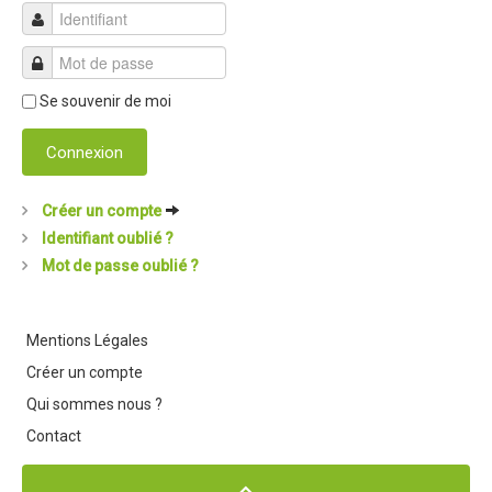
Dans les Médias
Tombola
Se souvenir de moi
Programme de la journée
Connexion
Partenaires
Règlement
Créer un compte
Retour sur l'Enduro 2017
Identifiant oublié ?
Mot de passe oublié ?
Edition 2017
Blog 2017
Mentions Légales
Bilan de l'Enduro 2017
Créer un compte
Résultats
Qui sommes nous ?
Tombola
Contact
Programme de la journée