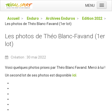
MENU
Accueil
Accueil
>
Enduro
>
Archives Enduros
>
Edition 2022
>
Les photos de Théo Blanc-Favand (1er lot)
Qui sommes nous ?
L'Association Tribal
Les photos de Théo Blanc-Favand (1er
Le Club Tribal VTT
lot)
Le Team Tribal
Création : 30 mai 2022
La Newsletter Tribal
Voici quelques photos prises par Théo Blanc Favand. Merci à lui !
Gérer votre abonnement
Un second lot de ses photos est disponible
ici
.
Consulter les archives
Dans la presse
Le Club VTT
Blog du Club
Présentation