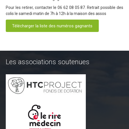
Pour les retirer, contacter le 06 62 08 05 87. Retrait possible des
Trips Enduro
colis le samedi matin de 7h à 12h à la maison des assos
Stages Perfectionnement
Télécharger la liste des numéros gagnants
Séminaires Entreprises
S'inscrire aux Cours...
S'inscrire aux Stages / Sorties...
Les associations soutenues
La page Instagram du club...
Contacter le Club
Enduro
Edition 2025
Blog 2025
Partenaires 2025
Affiche 2025