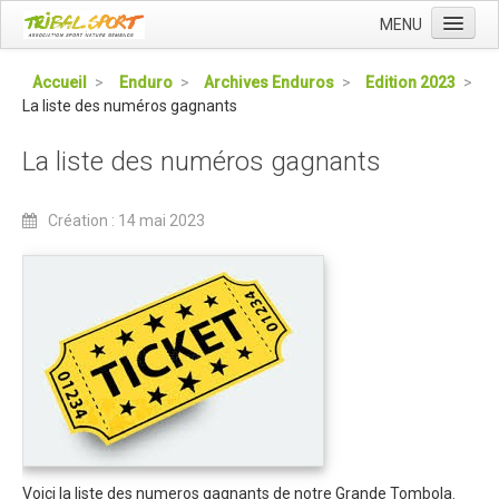
MENU
Accueil
Accueil
>
Enduro
>
Archives Enduros
>
Edition 2023
>
La liste des numéros gagnants
Qui sommes nous ?
L'Association Tribal
La liste des numéros gagnants
Le Club Tribal VTT
Création : 14 mai 2023
Le Team Tribal
La Newsletter Tribal
Gérer votre abonnement
Consulter les archives
Dans la presse
Le Club VTT
Blog du Club
Voici la liste des numeros gagnants de notre Grande Tombola.
Présentation