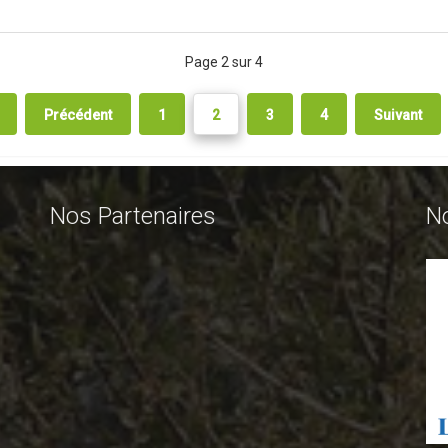
Page 2 sur 4
Précédent
1
2
3
4
Suivant
Nos Partenaires
N