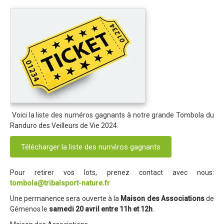
Revue de presse 2019
Résultats 2019
Plan des spéciales 2019
Programme 2019
Affiche 2019
Règlement 2019
Voici la liste des numéros gagnants à notre grande Tombola du
Dossier de Presse 2019
Randuro des Veilleurs de Vie 2024.
Retour sur l'Enduro 2018
Télécharger la liste des numéros gagnants
Enduro Kids 2019
Edition 2018
Pour retirer vos lots, prenez contact avec nous:
tombola@tribalsport-nature.fr
Blog 2018
Une permanence sera ouverte à la
Maison des Associations
de
Bilan de l'Enduro 2018
Gémenos le
samedi 20 avril entre 11h et 12h
.
Résultats