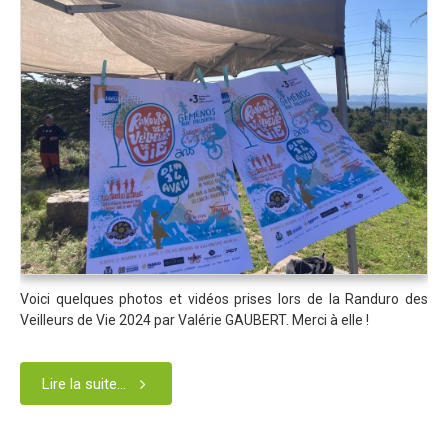
Trips Enduro
Stages Perfectionnement
Séminaires Entreprises
S'inscrire aux Cours...
S'inscrire aux Stages / Sorties...
La page Instagram du club...
Contacter le Club
Enduro
Voici quelques photos et vidéos prises lors de la Randuro des
Edition 2025
Veilleurs de Vie 2024 par Valérie GAUBERT. Merci à elle !
Blog 2025
Lire la suite...
Partenaires 2025
Affiche 2025