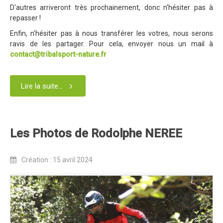
Programme 2024
D'autres arriveront très prochainement, donc n'hésiter pas à
repasser !
Photos / Vidéos 2024
Enfin, n'hésiter pas à nous transférer les votres, nous serons
Tombola 2024
ravis de les partager. Pour cela, envoyer nous un mail à
contact@tribalsport-nature.fr
Edition 2023
Blog 2023
Lire la suite...
Dossier de presse 2023
Affiche 2023
Programme 2023
Les Photos de Rodolphe NEREE
Plans des spéciales 2023
Création : 15 avril 2024
Partenaires 2023
Règlement 2023
Photos 2023
Edition 2022