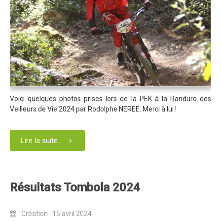
Blog 2022
Règlement 2022
Dossier de presse 2022
Affiche 2022
Partenaires 2022
Plans des spéciales 2022
Voici quelques photos prises lors de la PEK à la Randuro des
Veilleurs de Vie 2024 par Rodolphe NEREE. Merci à lui !
Résultats 2022
Photos 2022
Lire la suite...
Edition 2020
Blog 2020
Dossier de Presse 2020
Résultats Tombola 2024
Edition 2019
Création : 15 avril 2024
Blog 2019