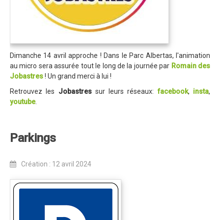
Partenaires
Règlement
Retour sur l'Enduro 2016
Edition 2016
Dimanche 14 avril approche ! Dans le Parc Albertas, l'animation
au micro sera assurée tout le long de la journée par
Romain des
Blog 2016
Jobastres
! Un grand merci à lui !
Bilan de l'Enduro 2016
Retrouvez les
Jobastres
sur leurs réseaux:
facebook
,
insta
,
youtube
.
Résultats
Photos & Vidéos
Parkings
Liste des inscrits
Programme de la journée
Création : 12 avril 2024
Partenaires
Règlement
Edition 2015