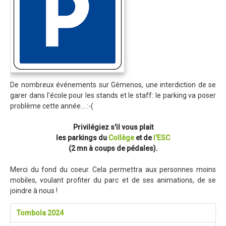
Blog 2015
Résultats
Vidéos
Photos
Partenaires
De nombreux événements sur Gémenos, une interdiction de se
Edition 2014
garer dans l'école pour les stands et le staff: le parking va poser
problème cette année... :-(
Blog 2014
Privilégiez s'il vous plait
Résultats
les parkings du
Collège
et de
l'ESC
Vidéos
(2 mn à coups de pédales).
Le site de l'Enduro...
Merci du fond du coeur. Cela permettra aux personnes moins
mobiles, voulant profiter du parc et de ses animations, de se
La page facebook de l'Enduro...
joindre à nous !
Contact
Tombola 2024
Contact Tribal & Enduro