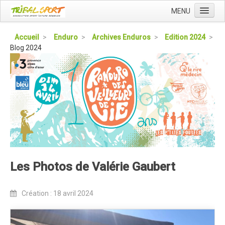
MENU
Accueil
Accueil
>
Enduro
>
Archives Enduros
>
Edition 2024
>
Blog 2024
Qui sommes nous ?
L'Association Tribal
Le Club Tribal VTT
Le Team Tribal
La Newsletter Tribal
Gérer votre abonnement
Consulter les archives
Les Photos de Valérie Gaubert
Dans la presse
Le Club VTT
Création : 18 avril 2024
Blog du Club
Présentation