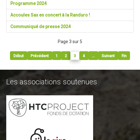
Programme 2024
Contact Tribal Club VTT
Accoules Sax en concert à la Randuro !
Rechercher
Communiqué de presse 2024
Page 3 sur 5
Début
Précédent
1
2
3
4
...
Suivant
Fin
Les associations soutenues