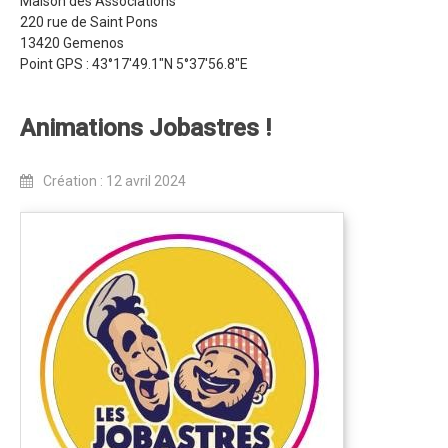
Maison des Associations
220 rue de Saint Pons
Dans les Médias
13420 Gemenos
Point GPS : 43°17'49.1"N 5°37'56.8"E
Tombola
Programme de la journée
Animations Jobastres !
Partenaires
Règlement
Création : 12 avril 2024
Retour sur l'Enduro 2017
Edition 2017
Blog 2017
Bilan de l'Enduro 2017
Résultats
Tombola
Programme de la journée