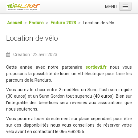
MENU
Accueil
Accueil
>
Enduro
>
Enduro 2023
>
Location de vélo
Qui sommes nous ?
Location de vélo
L'Association Tribal
Le Club Tribal VTT
Création : 22 avril 2023
Le Team Tribal
Cette année avec notre partenaire
sortievtt.fr
nous vous
La Newsletter Tribal
proposons la possibilité de louer un vtt électrique pour faire les
parcours de la Randuro.
Gérer votre abonnement
Vous aurez le choix entre 2 modèles un Sunn flash semi rigide
Consulter les archives
(30 euros) et un Sunn Gordon tout supendu (40 euros). Bien sur
l'intégralité des bénéfices sera reversés aux associations que
Dans la presse
nous soutenons.
Le Club VTT
Vous pourrez louer directement sur place cependant pour être
sur des disponibilités nous vous conseillons de réserver votre
Blog du Club
vélo avant en contactant le 0667682456.
Présentation