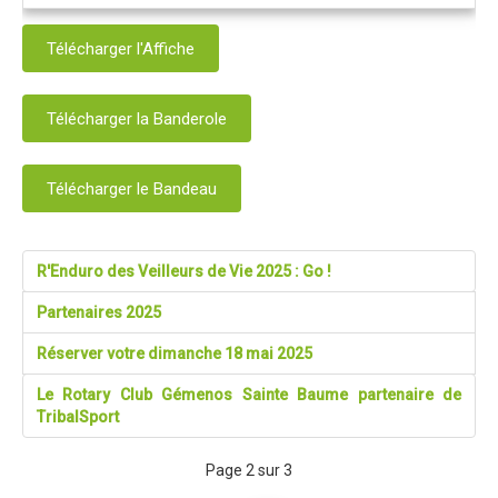
Blog 2015
Télécharger l'Affiche
Résultats
Vidéos
Télécharger la Banderole
Photos
Partenaires
Télécharger le Bandeau
Edition 2014
Blog 2014
R'Enduro des Veilleurs de Vie 2025 : Go !
Résultats
Partenaires 2025
Vidéos
Réserver votre dimanche 18 mai 2025
Le site de l'Enduro...
Le Rotary Club Gémenos Sainte Baume partenaire de
La page facebook de l'Enduro...
TribalSport
Contact
Page 2 sur 3
Contact Tribal & Enduro