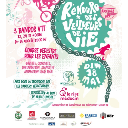
Partenaires
Règlement
Retour sur l'Enduro 2016
Edition 2016
Blog 2016
Bilan de l'Enduro 2016
Résultats
Photos & Vidéos
Liste des inscrits
Programme de la journée
Partenaires
Règlement
Edition 2015