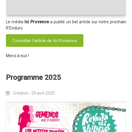
Programme 2024
Photos / Vidéos 2024
Le média
Ici Provence
a publié un bel article sur notre prochain
Tombola 2024
R'Enduro.
Edition 2023
Consulter l'article de Ici Provence
Blog 2023
Dossier de presse 2023
Merci à eux !
Affiche 2023
Programme 2025
Programme 2023
Plans des spéciales 2023
Création : 29 avril 2025
Partenaires 2023
Règlement 2023
Photos 2023
Edition 2022