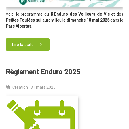
Revue de presse 2019
Voici le programme du
R'Enduro des Veilleurs de Vie
et des
Résultats 2019
Petites Foulées
qui auront lieu le
dimanche 18 mai 2025
dans le
Parc Albertas
.
Plan des spéciales 2019
Programme 2019
Lire la suite...
Affiche 2019
Règlement 2019
Dossier de Presse 2019
Règlement Enduro 2025
Retour sur l'Enduro 2018
Création : 31 mars 2025
Enduro Kids 2019
Edition 2018
Blog 2018
Bilan de l'Enduro 2018
Résultats