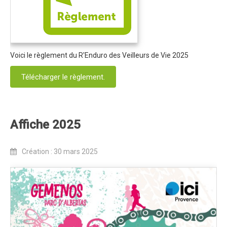
Dans les Médias
Tombola
Programme de la journée
Voici le règlement du R'Enduro des Veilleurs de Vie 2025
Partenaires
Télécharger le règlement.
Règlement
Retour sur l'Enduro 2017
Affiche 2025
Edition 2017
Blog 2017
Création : 30 mars 2025
Bilan de l'Enduro 2017
Résultats
Tombola
Programme de la journée