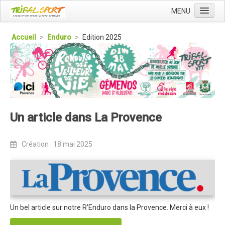
MENU
Accueil
Accueil
>
Enduro
>
Edition 2025
Qui sommes nous ?
L'Association Tribal
Le Club Tribal VTT
Le Team Tribal
Un article dans La Provence
La Newsletter Tribal
Gérer votre abonnement
Création : 18 mai 2025
Consulter les archives
Dans la presse
Le Club VTT
Blog du Club
Un bel article sur notre R'Enduro dans la Provence. Merci à eux !
Présentation