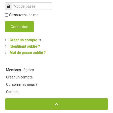
Revue de presse 2019
Se souvenir de moi
Résultats 2019
Plan des spéciales 2019
Connexion
Programme 2019
Créer un compte
Affiche 2019
Identifiant oublié ?
Règlement 2019
Mot de passe oublié ?
Dossier de Presse 2019
Retour sur l'Enduro 2018
Mentions Légales
Créer un compte
Enduro Kids 2019
Qui sommes nous ?
Edition 2018
Contact
Blog 2018
Bilan de l'Enduro 2018
Résultats