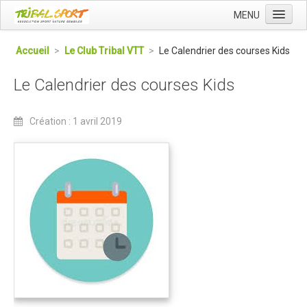
MENU
Accueil
Accueil
>
Le Club Tribal VTT
>
Le Calendrier des courses Kids
Qui sommes nous ?
Le Calendrier des courses Kids
L'Association Tribal
Le Club Tribal VTT
Création : 1 avril 2019
Le Team Tribal
La Newsletter Tribal
Gérer votre abonnement
Consulter les archives
Dans la presse
Le Club VTT
Blog du Club
Présentation