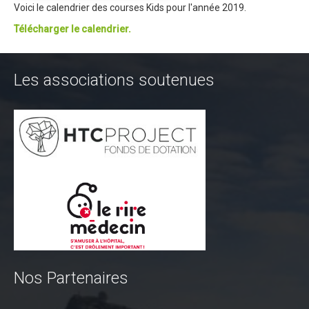
Voici le calendrier des courses Kids pour l'année 2019.
Trips Enduro
Télécharger le calendrier.
Stages Perfectionnement
Séminaires Entreprises
Les associations soutenues
S'inscrire aux Cours...
S'inscrire aux Stages / Sorties...
La page Instagram du club...
Contacter le Club
Enduro
Edition 2025
Blog 2025
Partenaires 2025
Nos Partenaires
Affiche 2025