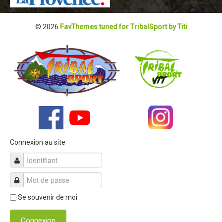
Revue de presse 2019
© 2026
FavThemes tuned for TribalSport by Titi
Résultats 2019
Plan des spéciales 2019
Programme 2019
Affiche 2019
Règlement 2019
Dossier de Presse 2019
Retour sur l'Enduro 2018
Connexion au site
Enduro Kids 2019
Edition 2018
Blog 2018
Se souvenir de moi
Bilan de l'Enduro 2018
Connexion
Résultats