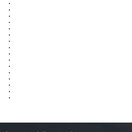
Trips Enduro
Stages Perfectionnement
Séminaires Entreprises
S'inscrire aux Cours...
S'inscrire aux Stages / Sorties...
La page Instagram du club...
Contacter le Club
Enduro
Edition 2025
Blog 2025
Partenaires 2025
Affiche 2025