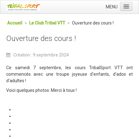
MENU
Accueil
Accueil
>
Le Club Tribal VTT
>
Ouverture des cours !
Qui sommes nous ?
Ouverture des cours !
L'Association Tribal
Le Club Tribal VTT
Création : 9 septembre 2024
Le Team Tribal
Ce samedi 7 septembre, les cours TribalSport VTT ont
La Newsletter Tribal
commencés avec une troupe joyeuse d'enfants, d'ados et
d'adultes !
Gérer votre abonnement
Voici quelques photos. Merci à tous !
Consulter les archives
Dans la presse
Le Club VTT
Blog du Club
Présentation