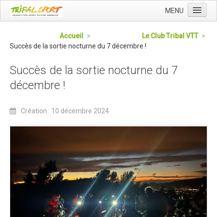
MENU
Accueil
Accueil
>
Le Club Tribal VTT
>
Succès de la sortie nocturne du 7 décembre !
Qui sommes nous ?
L'Association Tribal
Succès de la sortie nocturne du 7
Le Club Tribal VTT
décembre !
Le Team Tribal
Création : 10 décembre 2024
La Newsletter Tribal
Gérer votre abonnement
Consulter les archives
Dans la presse
Le Club VTT
Blog du Club
Présentation