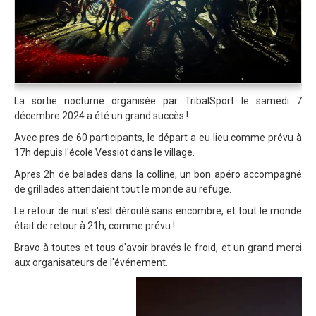
Trips Enduro
Stages Perfectionnement
Séminaires Entreprises
S'inscrire aux Cours...
La sortie nocturne organisée par TribalSport le samedi 7
décembre 2024 a été un grand succès !
S'inscrire aux Stages / Sorties...
Avec pres de 60 participants, le départ a eu lieu comme prévu à
La page Instagram du club...
17h depuis l'école Vessiot dans le village.
Contacter le Club
Apres 2h de balades dans la colline, un bon apéro accompagné
de grillades attendaient tout le monde au refuge.
Enduro
Le retour de nuit s'est déroulé sans encombre, et tout le monde
Edition 2025
était de retour à 21h, comme prévu !
Blog 2025
Bravo à toutes et tous d'avoir bravés le froid, et un grand merci
aux organisateurs de l'événement.
Partenaires 2025
Affiche 2025