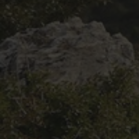
Partenaires
Règlement
Retour sur l'Enduro 2016
Edition 2016
Blog 2016
Bilan de l'Enduro 2016
Résultats
Photos & Vidéos
Liste des inscrits
Programme de la journée
Partenaires
Règlement
Edition 2015