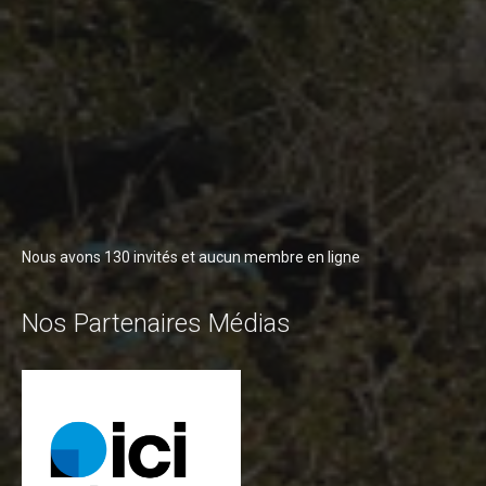
Blog 2015
Résultats
Vidéos
Photos
Partenaires
Edition 2014
Blog 2014
Nous avons 130 invités et aucun membre en ligne
Résultats
Nos Partenaires Médias
Vidéos
Le site de l'Enduro...
La page facebook de l'Enduro...
Contact
Contact Tribal & Enduro