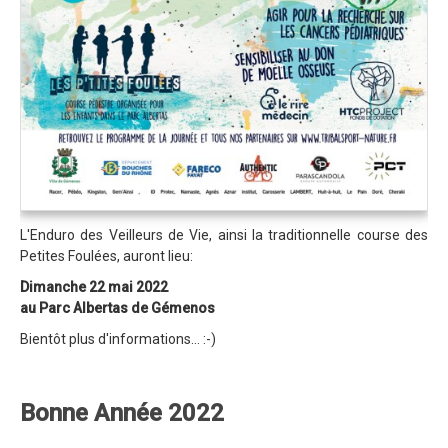
Blog 2022
Règlement 2022
Dossier de presse 2022
Affiche 2022
Partenaires 2022
Plans des spéciales 2022
Résultats 2022
L'Enduro des Veilleurs de Vie, ainsi la traditionnelle course des
Petites Foulées, auront lieu:
Photos 2022
Dimanche 22 mai 2022
Edition 2020
au Parc Albertas de Gémenos
Blog 2020
Bientôt plus d'informations... :-)
Dossier de Presse 2020
Edition 2019
Bonne Année 2022
Blog 2019