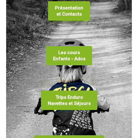
Contact Tribal Club VTT
Présentation
et Contacts
Rechercher
Les cours
Enfants - Ados
Trips Enduro
Navettes et Séjours