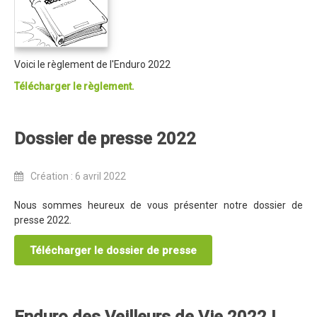
Règlement 2025
Programme 2025
Plans des parcours 2025
Voici le règlement de l'Enduro 2022
Photos / Vidéos 2025
Télécharger le règlement.
Archives Enduros
Edition 2024
Dossier de presse 2022
Blog 2024
Création : 6 avril 2022
Inscriptions 2024
Affiche 2024
Nous sommes heureux de vous présenter notre dossier de
presse 2022.
Communiqué de presse 2024
Télécharger le dossier de presse
Partenaires 2024
Règlement 2024
Plans des parcours 2024