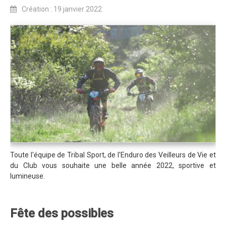
Création : 19 janvier 2022
Revue de presse 2019
Résultats 2019
Plan des spéciales 2019
Programme 2019
Affiche 2019
Règlement 2019
Dossier de Presse 2019
Retour sur l'Enduro 2018
Enduro Kids 2019
Toute l'équipe de Tribal Sport, de l'Enduro des Veilleurs de Vie et
du Club vous souhaite une belle année 2022, sportive et
Edition 2018
lumineuse.
Blog 2018
Bilan de l'Enduro 2018
Fête des possibles
Résultats