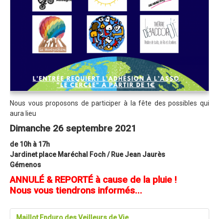
Partenaires
Règlement
Retour sur l'Enduro 2016
Edition 2016
Blog 2016
Bilan de l'Enduro 2016
Nous vous proposons de participer à la fête des possibles qui
Résultats
aura lieu
Photos & Vidéos
Dimanche 26 septembre 2021
Liste des inscrits
de 10h à 17h
Jardinet place Maréchal Foch / Rue Jean Jaurès
Programme de la journée
Gémenos
Partenaires
ANNULÉ & REPORTÉ à cause de la pluie !
Nous vous tiendrons informés...
Règlement
Edition 2015
Maillot Enduro des Veilleurs de Vie