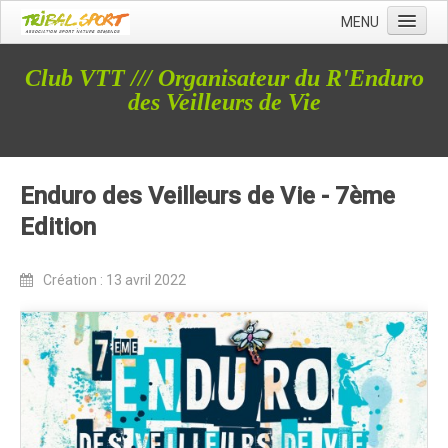
MENU
Accueil
Club VTT /// Organisateur du R'Enduro
Qui sommes nous ?
des Veilleurs de Vie
L'Association Tribal
Le Club Tribal VTT
Enduro des Veilleurs de Vie - 7ème
Le Team Tribal
Edition
La Newsletter Tribal
Gérer votre abonnement
Création : 13 avril 2022
Consulter les archives
Dans la presse
Le Club VTT
Blog du Club
Présentation