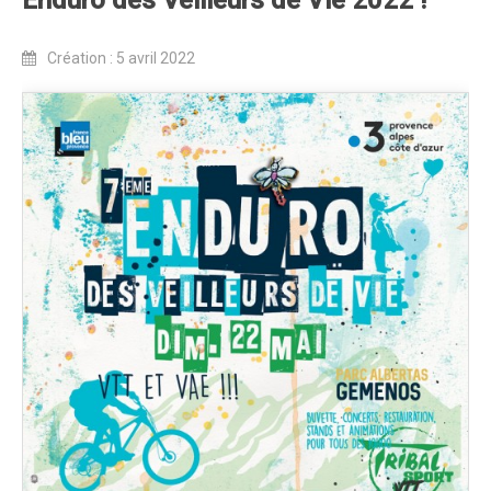
Enduro des Veilleurs de Vie 2022 !
Programme 2024
Photos / Vidéos 2024
Création : 5 avril 2022
Tombola 2024
Edition 2023
Blog 2023
Dossier de presse 2023
Affiche 2023
Programme 2023
Plans des spéciales 2023
Partenaires 2023
Règlement 2023
Photos 2023
Edition 2022