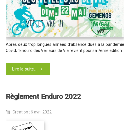
Trips Enduro
Stages Perfectionnement
Séminaires Entreprises
S'inscrire aux Cours...
Après deux trop longues années d’absence dues à la pandémie
S'inscrire aux Stages / Sorties...
Covid, l’Enduro des Veilleurs de Vie revient pour sa 7ème édition.
La page Instagram du club...
Lire la suite...
Contacter le Club
Enduro
Edition 2025
Règlement Enduro 2022
Blog 2025
Partenaires 2025
Création : 6 avril 2022
Affiche 2025