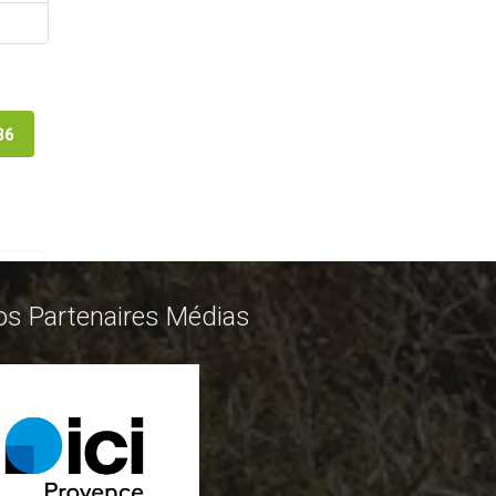
36
os Partenaires Médias