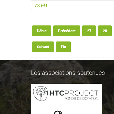
Et de 4 !
Début
Précédent
27
28
Suivant
Fin
Les associations soutenues