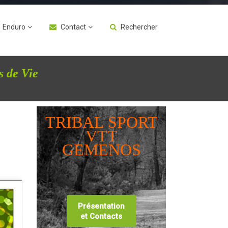
Enduro
Contact
Rechercher
s de Vie
TRIBAL SPORT
VTT
GEMENOS
Présentation
et Contacts