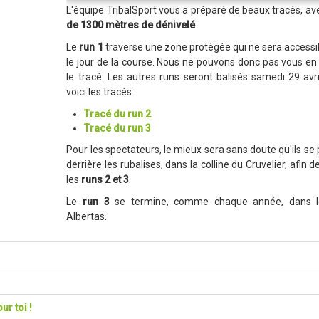
L'équipe TribalSport vous a préparé de beaux tracés, a
de 1300 mètres de dénivelé
.
Le
run 1
traverse une zone protégée qui ne sera accessi
le jour de la course. Nous ne pouvons donc pas vous en 
le tracé. Les autres runs seront balisés samedi 29 avri
voici les tracés:
Tracé du run 2
Tracé du run 3
Pour les spectateurs, le mieux sera sans doute qu'ils se
derrière les rubalises, dans la colline du Cruvelier, afin d
les
runs 2 et 3
.
Le
run 3
se termine, comme chaque année, dans l
Albertas.
ur toi !