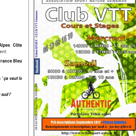
Alpes Côte
ent.
rance Bleu
 "
ça vaut le
 sud !
"