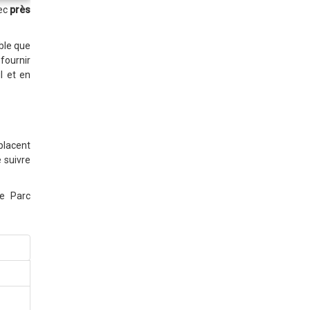
vec
près
ble que
fournir
l et en
 placent
e suivre
e Parc