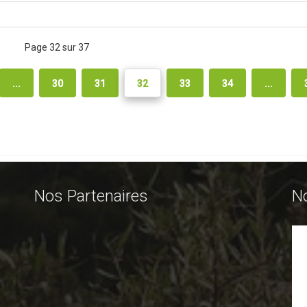
Page 32 sur 37
...
30
31
32
33
34
...
Nos Partenaires
N