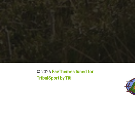
© 2026
FavThemes tuned for
TribalSport by Titi