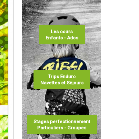
Les cours
Enfants - Ados
Trips Enduro
Navettes et Séjours
Stages perfectionnement
Particuliers - Groupes