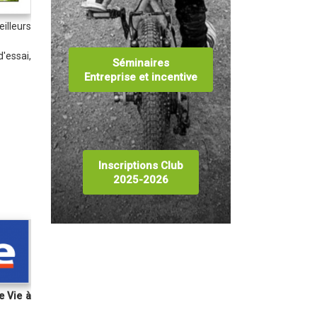
eilleurs
d'essai,
Séminaires
Entreprise et incentive
Inscriptions Club
2025-2026
e Vie à